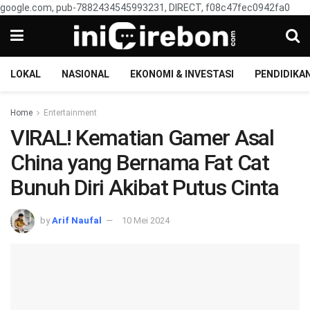
google.com, pub-7882434545993231, DIRECT, f08c47fec0942fa0
LOKAL
NASIONAL
EKONOMI & INVESTASI
PENDIDIKA
Home
Entertainment
VIRAL! Kematian Gamer Asal
China yang Bernama Fat Cat
Bunuh Diri Akibat Putus Cinta
by
Arif Naufal
10 Mei 2024