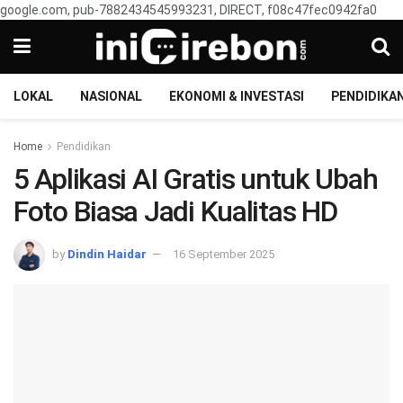
google.com, pub-7882434545993231, DIRECT, f08c47fec0942fa0
LOKAL
NASIONAL
EKONOMI & INVESTASI
PENDIDIKA
Home
Pendidikan
5 Aplikasi AI Gratis untuk Ubah
Foto Biasa Jadi Kualitas HD
by
Dindin Haidar
16 September 2025