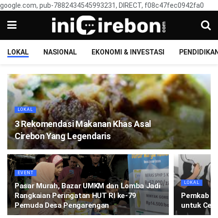
google.com, pub-7882434545993231, DIRECT, f08c47fec0942fa0
LOKAL
NASIONAL
EKONOMI & INVESTASI
PENDIDIKA
LOKAL
3 Rekomendasi Makanan Khas Asal
Cirebon Yang Legendaris
EVENT
LOKAL
Pasar Murah, Bazar UMKM dan Lomba Jadi
Rangkaian Peringatan HUT RI ke-79
Pemkab Ci
Pemuda Desa Pengarengan
untuk Ceg