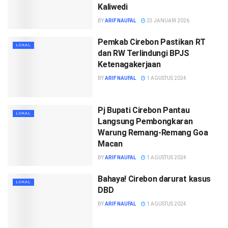
Kaliwedi
BY
ARIF NAUFAL
23 JANUARI 2026
Pemkab Cirebon Pastikan RT
LOKAL
dan RW Terlindungi BPJS
Ketenagakerjaan
BY
ARIF NAUFAL
1 AGUSTUS 2024
Pj Bupati Cirebon Pantau
LOKAL
Langsung Pembongkaran
Warung Remang-Remang Goa
Macan
BY
ARIF NAUFAL
1 AGUSTUS 2024
Bahaya! Cirebon darurat kasus
LOKAL
DBD
BY
ARIF NAUFAL
1 AGUSTUS 2024