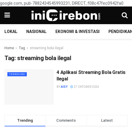
google.com, pub-7882434545993231, DIRECT, f08c47fec0942fa0
LOKAL
NASIONAL
EKONOMI & INVESTASI
PENDIDIKA
Home
Tag
streaming bola ilegal
Tag:
streaming bola ilegal
4 Aplikasi Streaming Bola Gratis
TEKNOLOGI
Ilegal
BY
AISY
27 OKTOBER 2024
Trending
Comments
Latest