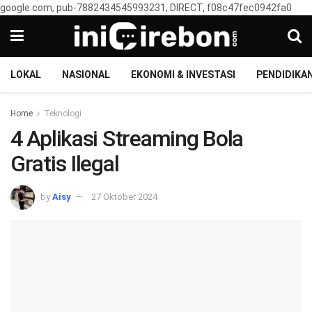
google.com, pub-7882434545993231, DIRECT, f08c47fec0942fa0
LOKAL
NASIONAL
EKONOMI & INVESTASI
PENDIDIKA
Home
Teknologi
4 Aplikasi Streaming Bola
Gratis Ilegal
by
Aisy
27 Oktober 2024