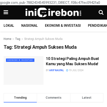
google.com, pub-7882434545993231, DIRECT, f08c47fec0942fa0
LOKAL
NASIONAL
EKONOMI & INVESTASI
PENDIDIKA
Home
Tag
Strategi Ampuh Sukses Muda
Tag:
Strategi Ampuh Sukses Muda
10 Strategi Paling Ampuh Buat
EKONOMI & INVESTASI
Kamu yang Mau Sukses Muda!
BY
ARIF NAUFAL
19 JULI 2024
Trending
Comments
Latest