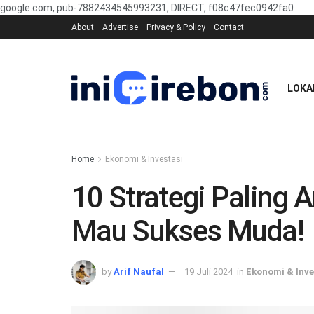
google.com, pub-7882434545993231, DIRECT, f08c47fec0942fa0
About
Advertise
Privacy & Policy
Contact
LOKA
Home
Ekonomi & Investasi
10 Strategi Paling
Mau Sukses Muda!
by
Arif Naufal
19 Juli 2024
in
Ekonomi & Inve