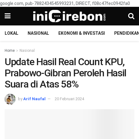
google.com, pub-7882434545993231, DIRECT, f08c47fec0942fa0
LOKAL
NASIONAL
EKONOMI & INVESTASI
PENDIDIKA
Home
Nasional
Update Hasil Real Count KPU,
Prabowo-Gibran Peroleh Hasil
Suara di Atas 58%
by
Arif Naufal
20 Februari 2024