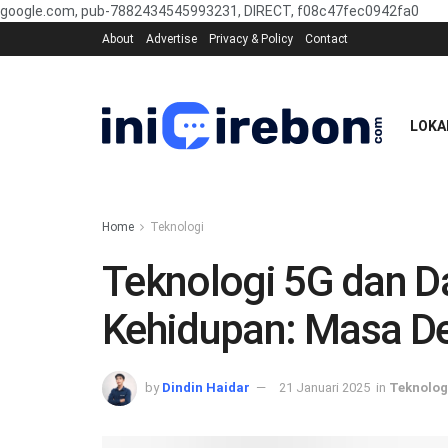
google.com, pub-7882434545993231, DIRECT, f08c47fec0942fa0
About
Advertise
Privacy & Policy
Contact
LOKA
Home
Teknologi
Teknologi 5G dan 
Kehidupan: Masa De
by
Dindin Haidar
21 Januari 2025
in
Teknolog