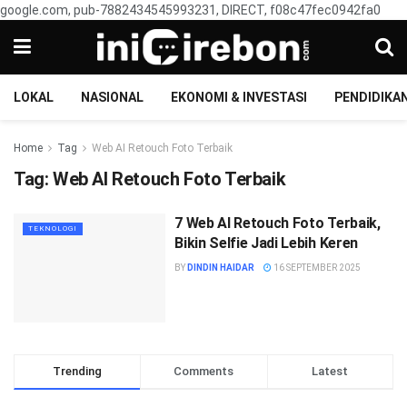
google.com, pub-7882434545993231, DIRECT, f08c47fec0942fa0
LOKAL
NASIONAL
EKONOMI & INVESTASI
PENDIDIKA
Home
Tag
Web AI Retouch Foto Terbaik
Tag:
Web AI Retouch Foto Terbaik
7 Web AI Retouch Foto Terbaik,
TEKNOLOGI
Bikin Selfie Jadi Lebih Keren
BY
DINDIN HAIDAR
16 SEPTEMBER 2025
Trending
Comments
Latest