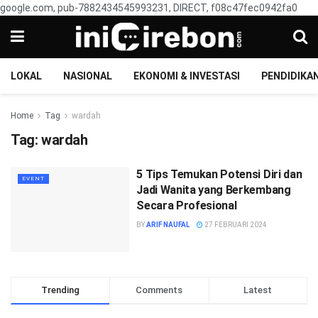
google.com, pub-7882434545993231, DIRECT, f08c47fec0942fa0
LOKAL
NASIONAL
EKONOMI & INVESTASI
PENDIDIKA
Home
Tag
wardah
Tag:
wardah
5 Tips Temukan Potensi Diri dan
EVENT
Jadi Wanita yang Berkembang
Secara Profesional
BY
ARIF NAUFAL
27 FEBRUARI 2024
Trending
Comments
Latest