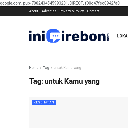
google.com, pub-7882434545993231, DIRECT, f08c47fec0942fa0
About
Advertise
Privacy & Policy
Contact
LOKA
Home
Tag
untuk Kamu yang
Tag:
untuk Kamu yang
KESEHATAN