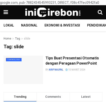
google.com, pub-7882434545993231, DIRECT, f08c47fec0942fa0
LOKAL
NASIONAL
EKONOMI & INVESTASI
PENDIDIKA
Home
Tag
slide
Tag:
slide
Tips Buat Presentasi Otomatis
TEKNOLOGI
dengan Peragaan PowerPoint
BY
ARIF NAUFAL
15 MARET 2024
Trending
Comments
Latest