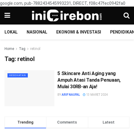
google.com, pub-7882434545993231, DIRECT, f08c47fec0942fa0
LOKAL
NASIONAL
EKONOMI & INVESTASI
PENDIDIKA
Home
Tag
retinol
Tag:
retinol
5 Skincare Anti Aging yang
KESEHATAN
Ampuh Atasi Tanda Penuaan,
Mulai 30RB-an Aja!
BY
ARIF NAUFAL
13 MARET 2024
Trending
Comments
Latest