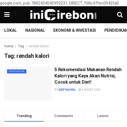
google.com, pub-7882434545993231, DIRECT, f08c47fec0942fa0
LOKAL
NASIONAL
EKONOMI & INVESTASI
PENDIDIKA
Home
Tag
rendah kalori
Tag:
rendah kalori
5 Rekomendasi Makanan Rendah
KESEHATAN
Kalori yang Kaya Akan Nutrisi,
Cocok untuk Diet!
BY
ARIF NAUFAL
5 MARET 2024
Trending
Comments
Latest