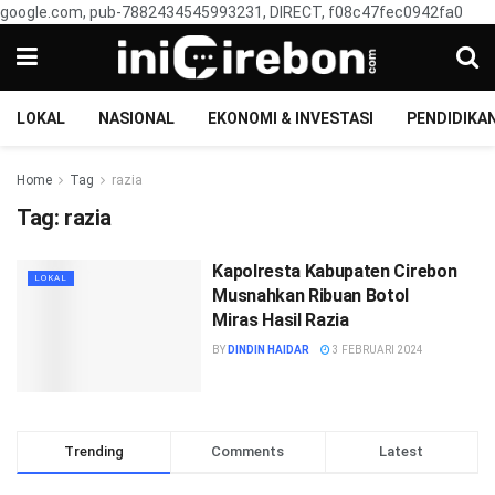
google.com, pub-7882434545993231, DIRECT, f08c47fec0942fa0
LOKAL
NASIONAL
EKONOMI & INVESTASI
PENDIDIKA
Home
Tag
razia
Tag:
razia
Kapolresta Kabupaten Cirebon
LOKAL
Musnahkan Ribuan Botol
Miras Hasil Razia
BY
DINDIN HAIDAR
3 FEBRUARI 2024
Trending
Comments
Latest