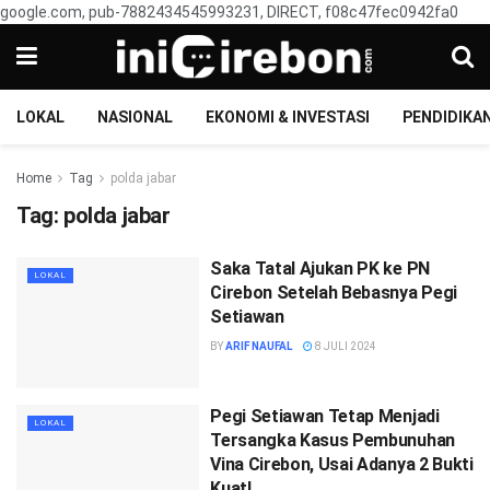
google.com, pub-7882434545993231, DIRECT, f08c47fec0942fa0
LOKAL
NASIONAL
EKONOMI & INVESTASI
PENDIDIKA
Home
Tag
polda jabar
Tag:
polda jabar
Saka Tatal Ajukan PK ke PN
LOKAL
Cirebon Setelah Bebasnya Pegi
Setiawan
BY
ARIF NAUFAL
8 JULI 2024
Pegi Setiawan Tetap Menjadi
LOKAL
Tersangka Kasus Pembunuhan
Vina Cirebon, Usai Adanya 2 Bukti
Kuat!