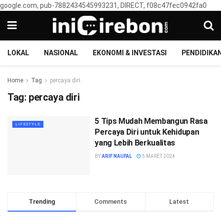
google.com, pub-7882434545993231, DIRECT, f08c47fec0942fa0
LOKAL
NASIONAL
EKONOMI & INVESTASI
PENDIDIKA
Home
Tag
percaya diri
Tag:
percaya diri
5 Tips Mudah Membangun Rasa
LIFESTYLE
Percaya Diri untuk Kehidupan
yang Lebih Berkualitas
BY
ARIF NAUFAL
5 MARET 2024
Trending
Comments
Latest