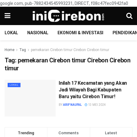
google.com, pub-7882434545993231, DIRECT, f08c47fec0942fa0
LOKAL
NASIONAL
EKONOMI & INVESTASI
PENDIDIKA
Home
Tag
pemekaran Cirebon timur Cirebon Cirebon timur
Tag:
pemekaran Cirebon timur Cirebon Cirebon
timur
Inilah 17 Kecamatan yang Akan
LOKAL
Jadi Wilayah Bagi Kabupaten
Baru yaitu Cirebon Timur!
BY
ARIF NAUFAL
13 MEI 2024
Trending
Comments
Latest