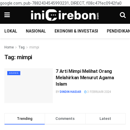
google.com, pub-7882434545993231, DIRECT, f08c47fec0942fa0
LOKAL
NASIONAL
EKONOMI & INVESTASI
PENDIDIKA
Home
Tag
mimpi
Tag:
mimpi
7 Arti Mimpi Melihat Orang
AGAMA
Melahirkan Menurut Agama
Islam
BY
DINDIN HAIDAR
3 FEBRUARI 2024
Trending
Comments
Latest