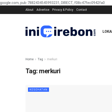
google.com, pub-7882434545993231, DIRECT, f08c47fec0942fa0
About
Advertise
Privacy & Policy
Contact
LOKA
Home
Tag
merkuri
Tag:
merkuri
KESEHATAN