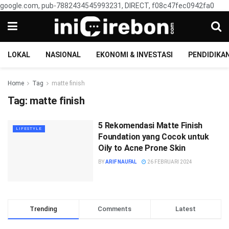
google.com, pub-7882434545993231, DIRECT, f08c47fec0942fa0
LOKAL
NASIONAL
EKONOMI & INVESTASI
PENDIDIKA
Home
Tag
matte finish
Tag:
matte finish
5 Rekomendasi Matte Finish
LIFESTYLE
Foundation yang Cocok untuk
Oily to Acne Prone Skin
BY
ARIF NAUFAL
26 FEBRUARI 2024
Trending
Comments
Latest