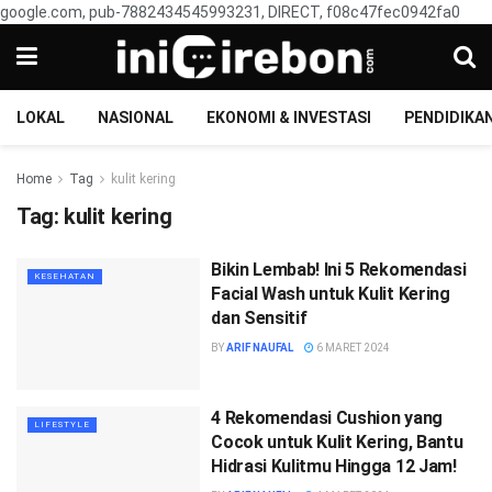
google.com, pub-7882434545993231, DIRECT, f08c47fec0942fa0
LOKAL
NASIONAL
EKONOMI & INVESTASI
PENDIDIKA
Home
Tag
kulit kering
Tag:
kulit kering
Bikin Lembab! Ini 5 Rekomendasi
KESEHATAN
Facial Wash untuk Kulit Kering
dan Sensitif
BY
ARIF NAUFAL
6 MARET 2024
4 Rekomendasi Cushion yang
LIFESTYLE
Cocok untuk Kulit Kering, Bantu
Hidrasi Kulitmu Hingga 12 Jam!