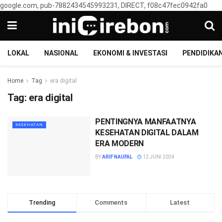
google.com, pub-7882434545993231, DIRECT, f08c47fec0942fa0
LOKAL
NASIONAL
EKONOMI & INVESTASI
PENDIDIKA
Home
Tag
era digital
Tag:
era digital
PENTINGNYA MANFAATNYA
KESEHATAN
KESEHATAN DIGITAL DALAM
ERA MODERN
BY
ARIF NAUFAL
12 JUNI 2024
Trending
Comments
Latest