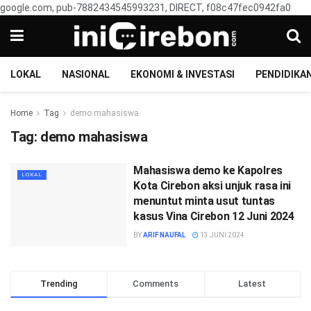
google.com, pub-7882434545993231, DIRECT, f08c47fec0942fa0
LOKAL
NASIONAL
EKONOMI & INVESTASI
PENDIDIKA
Home
Tag
demo mahasiswa
Tag:
demo mahasiswa
Mahasiswa demo ke Kapolres
LOKAL
Kota Cirebon aksi unjuk rasa ini
menuntut minta usut tuntas
kasus Vina Cirebon 12 Juni 2024
BY
ARIF NAUFAL
13 JUNI 2024
Trending
Comments
Latest