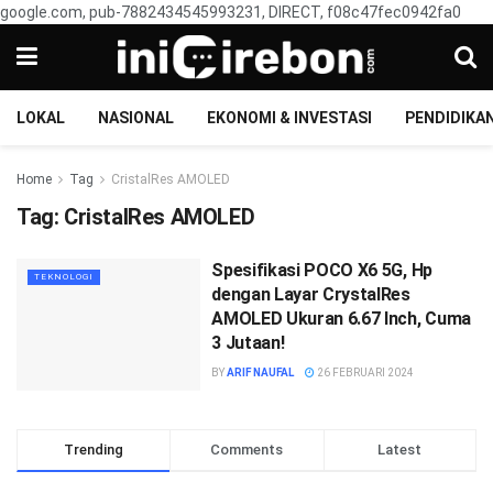
google.com, pub-7882434545993231, DIRECT, f08c47fec0942fa0
LOKAL
NASIONAL
EKONOMI & INVESTASI
PENDIDIKA
Home
Tag
CristalRes AMOLED
Tag:
CristalRes AMOLED
Spesifikasi POCO X6 5G, Hp
TEKNOLOGI
dengan Layar CrystalRes
AMOLED Ukuran 6.67 Inch, Cuma
3 Jutaan!
BY
ARIF NAUFAL
26 FEBRUARI 2024
Trending
Comments
Latest