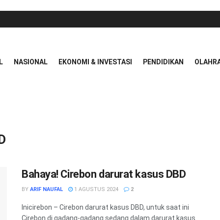
L
NASIONAL
EKONOMI & INVESTASI
PENDIDIKAN
OLAHR
D
Bahaya! Cirebon darurat kasus DBD
BY
ARIF NAUFAL
1 AGUSTUS 2024
2
Inicirebon – Cirebon darurat kasus DBD, untuk saat ini
Cirebon di gadang-gadang sedang dalam darurat kasus