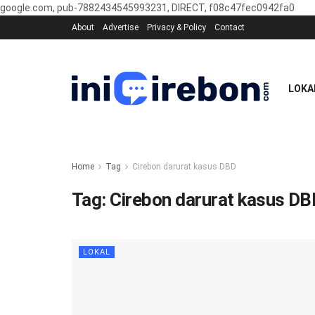
google.com, pub-7882434545993231, DIRECT, f08c47fec0942fa0
About
Advertise
Privacy & Policy
Contact
LOKA
Home
Tag
Cirebon darurat kasus DBD
Tag:
Cirebon darurat kasus DB
LOKAL