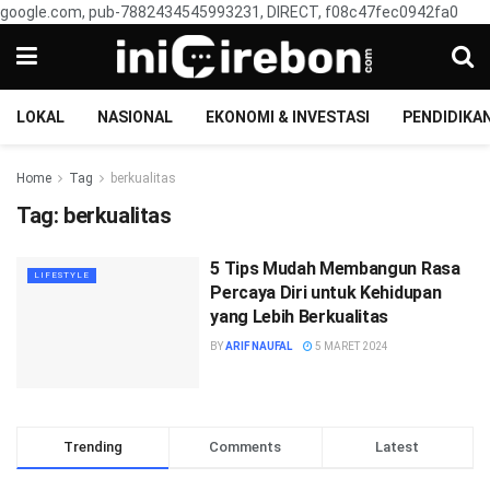
google.com, pub-7882434545993231, DIRECT, f08c47fec0942fa0
LOKAL
NASIONAL
EKONOMI & INVESTASI
PENDIDIKA
Home
Tag
berkualitas
Tag:
berkualitas
5 Tips Mudah Membangun Rasa
LIFESTYLE
Percaya Diri untuk Kehidupan
yang Lebih Berkualitas
BY
ARIF NAUFAL
5 MARET 2024
Trending
Comments
Latest