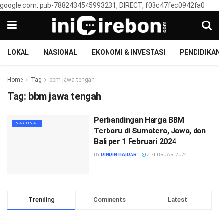
google.com, pub-7882434545993231, DIRECT, f08c47fec0942fa0
LOKAL
NASIONAL
EKONOMI & INVESTASI
PENDIDIKA
Home
Tag
bbm jawa tengah
Tag:
bbm jawa tengah
Perbandingan Harga BBM
NASIONAL
Terbaru di Sumatera, Jawa, dan
Bali per 1 Februari 2024
BY
DINDIN HAIDAR
3 FEBRUARI 2024
Trending
Comments
Latest