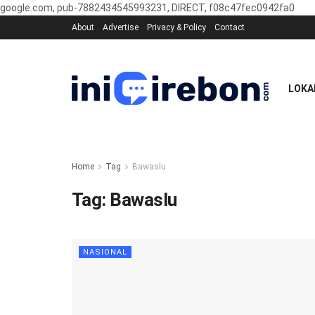
google.com, pub-7882434545993231, DIRECT, f08c47fec0942fa0
About
Advertise
Privacy & Policy
Contact
LOKA
Home
Tag
Bawaslu
Tag:
Bawaslu
NASIONAL