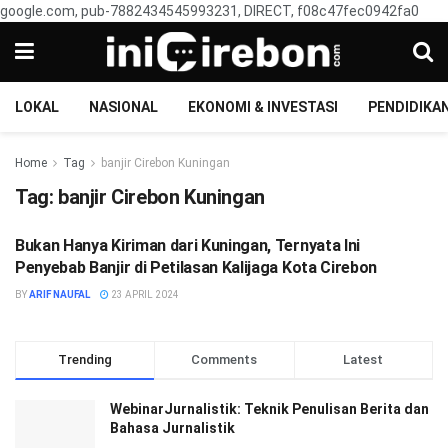
google.com, pub-7882434545993231, DIRECT, f08c47fec0942fa0
LOKAL
NASIONAL
EKONOMI & INVESTASI
PENDIDIKA
Home
Tag
banjir Cirebon Kuningan
Tag:
banjir Cirebon Kuningan
Bukan Hanya Kiriman dari Kuningan, Ternyata Ini
LOKAL
Penyebab Banjir di Petilasan Kalijaga Kota Cirebon
BY
ARIF NAUFAL
23 APRIL 2024
Trending
Comments
Latest
WebinarJurnalistik: Teknik Penulisan Berita dan
Bahasa Jurnalistik