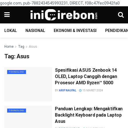
google.com, pub-7882434545993231, DIRECT, f08c47fec0942fa0
LOKAL
NASIONAL
EKONOMI & INVESTASI
PENDIDIKA
Home
Tag
Asus
Tag:
Asus
Spesifikasi ASUS Zenbook 14
TEKNOLOGI
OLED, Laptop Canggih dengan
Prosesor AMD Ryzen™ 5000
BY
ARIF NAUFAL
15 MARET 2024
Panduan Lengkap: Mengaktifkan
TEKNOLOGI
Backlight Keyboard pada Laptop
Asus