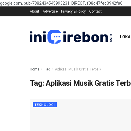
google.com, pub-7882434545993231, DIRECT, f08c47fec0942fa0
About
Advertise
Privacy & Policy
Contact
LOKA
Home
Tag
Aplikasi Musik Gratis Terbaik
Tag:
Aplikasi Musik Gratis Terb
TEKNOLOGI