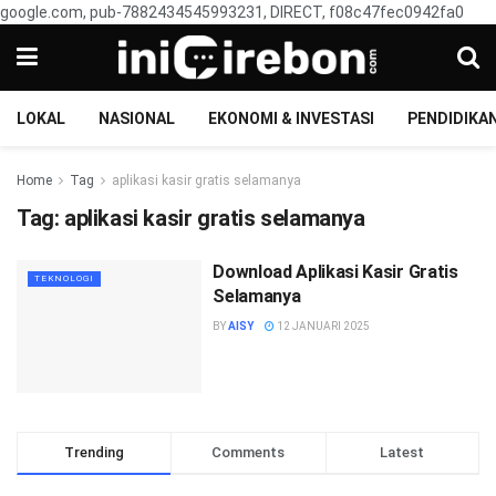
google.com, pub-7882434545993231, DIRECT, f08c47fec0942fa0
LOKAL
NASIONAL
EKONOMI & INVESTASI
PENDIDIKA
Home
Tag
aplikasi kasir gratis selamanya
Tag:
aplikasi kasir gratis selamanya
Download Aplikasi Kasir Gratis
TEKNOLOGI
Selamanya
BY
AISY
12 JANUARI 2025
Trending
Comments
Latest