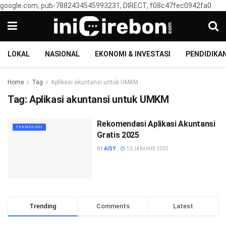
google.com, pub-7882434545993231, DIRECT, f08c47fec0942fa0
LOKAL
NASIONAL
EKONOMI & INVESTASI
PENDIDIKA
Home
Tag
Aplikasi akuntansi untuk UMKM
Tag:
Aplikasi akuntansi untuk UMKM
Rekomendasi Aplikasi Akuntansi
TEKNOLOGI
Gratis 2025
BY
AISY
10 JANUARI 2025
Trending
Comments
Latest