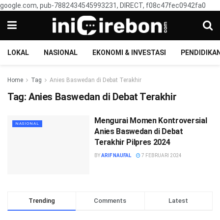
google.com, pub-7882434545993231, DIRECT, f08c47fec0942fa0
LOKAL
NASIONAL
EKONOMI & INVESTASI
PENDIDIKA
Home
Tag
Anies Baswedan di Debat Terakhir
Tag:
Anies Baswedan di Debat Terakhir
Mengurai Momen Kontroversial
NASIONAL
Anies Baswedan di Debat
Terakhir Pilpres 2024
BY
ARIF NAUFAL
7 FEBRUARI 2024
Trending
Comments
Latest