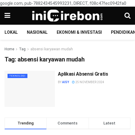
google.com, pub-7882434545993231, DIRECT, f08c47fec0942fa0
LOKAL
NASIONAL
EKONOMI & INVESTASI
PENDIDIKA
Home
Tag
absensi karyawan mudah
Tag:
absensi karyawan mudah
Aplikasi Absensi Gratis
TEKNOLOGI
BY
AISY
25 NOVEMBER 2024
Trending
Comments
Latest