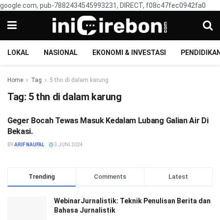
google.com, pub-7882434545993231, DIRECT, f08c47fec0942fa0
LOKAL
NASIONAL
EKONOMI & INVESTASI
PENDIDIKA
Home
Tag
5 thn di dalam karung
Tag:
5 thn di dalam karung
Geger Bocah Tewas Masuk Kedalam Lubang Galian Air Di
NASIONAL
Bekasi.
BY
ARIF NAUFAL
3 JUNI 2024
Trending
Comments
Latest
WebinarJurnalistik: Teknik Penulisan Berita dan
Bahasa Jurnalistik