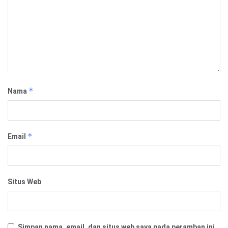
*
Nama
*
Email
Situs Web
Simpan nama, email, dan situs web saya pada peramban ini