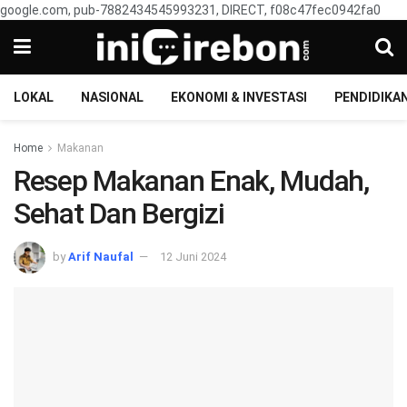
google.com, pub-7882434545993231, DIRECT, f08c47fec0942fa0
LOKAL
NASIONAL
EKONOMI & INVESTASI
PENDIDIKA
Home
Makanan
Resep Makanan Enak, Mudah,
Sehat Dan Bergizi
by
Arif Naufal
12 Juni 2024