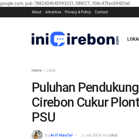
google.com, pub-7882434545993231, DIRECT, f08c47fec0942fa0
About
Advertise
Privacy & Policy
Contact
LOKA
Home
Lokal
Puluhan Pendukung
Cirebon Cukur Plont
PSU
by
Arif Naufal
2 Juli 2024
in
Lokal