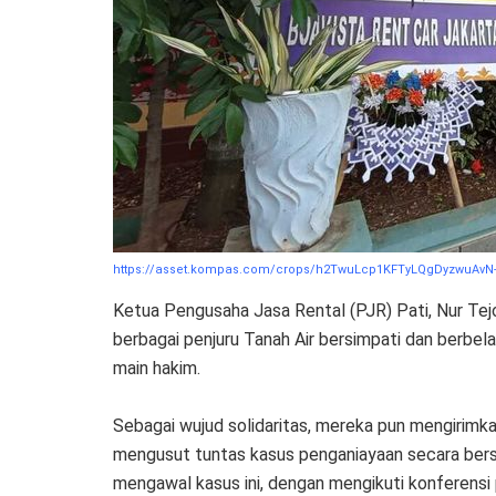
https://asset.kompas.com/crops/h2TwuLcp1KFTyLQgDyzwuAvN-2c
Ketua Pengusaha Jasa Rental (PJR) Pati, Nur Tej
berbagai penjuru Tanah Air bersimpati dan berbel
main hakim.
Sebagai wujud solidaritas, mereka pun mengirim
mengusut tuntas kasus penganiayaan secara bers
mengawal kasus ini, dengan mengikuti konferensi 