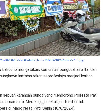
=/0x0:0x0/750×500/data/photo/2024/06/10/6666ffa7551c5.jpg
o Laksono mengatakan, komunitas pengusaha rental dari
asungkawa lantaran rekan seprofesinya menjadi korban
kan sebuah karangan bunga yang mendorong Polresta Pati
ama-sama itu. Mereka juga sekaligus turut untuk
pers di Mapolresta Pati, Senin (10/6/2024).