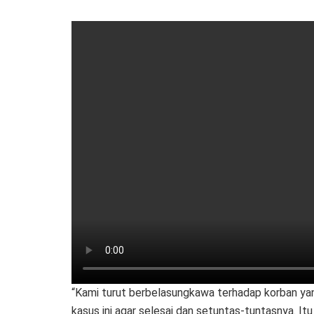
“Kami turut berbelasungkawa terhadap korban ya
kasus ini agar selesai dan setuntas-tuntasnya. Itu