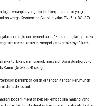
n tiga tersangka yang disebut berperan sadis yang
akan warga Kecamatan Sukolilo yakni EN (51), BC (37),
enjalani serangkaian pemeriksaan. “Kami mengikuti proses
engusut tuntas kasus ini sampai ke akar-akarnya,” kata
 lainnya terluka parah diamuk massa di Desa Sumbersoko,
, Kamis (6/6/2024) siang.
terkapar bersimbah darah di tengah-tengah kerumunan
l di media sosial.
ghadiahi bogem mentah kepsek empat pria malang yang
ran besar tak luput dihantamkan juga ke salah satu korban