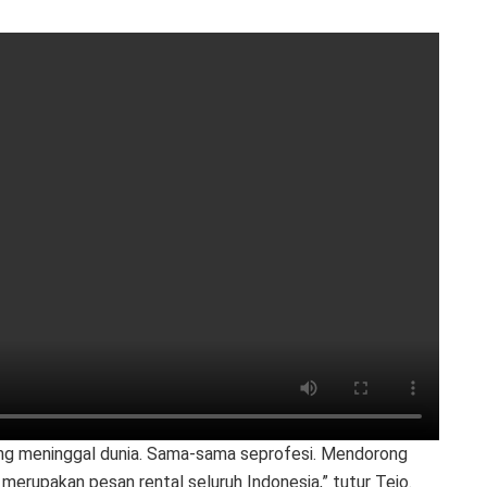
ng meninggal dunia. Sama-sama seprofesi. Mendorong
 merupakan pesan rental seluruh Indonesia,” tutur Tejo.