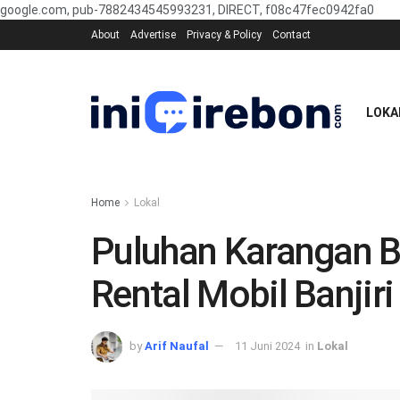
google.com, pub-7882434545993231, DIRECT, f08c47fec0942fa0
About
Advertise
Privacy & Policy
Contact
LOKA
Home
Lokal
Puluhan Karangan B
Rental Mobil Banjir
by
Arif Naufal
11 Juni 2024
in
Lokal