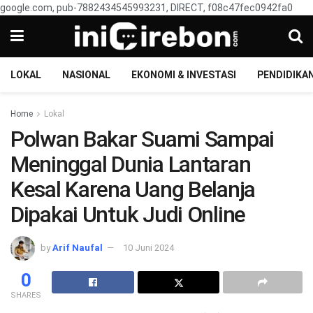
google.com, pub-7882434545993231, DIRECT, f08c47fec0942fa0
LOKAL
NASIONAL
EKONOMI & INVESTASI
PENDIDIKA
Home
Lokal
Polwan Bakar Suami Sampai
Meninggal Dunia Lantaran
Kesal Karena Uang Belanja
Dipakai Untuk Judi Online
by
Arif Naufal
10 Juni 2024
0
SHARES