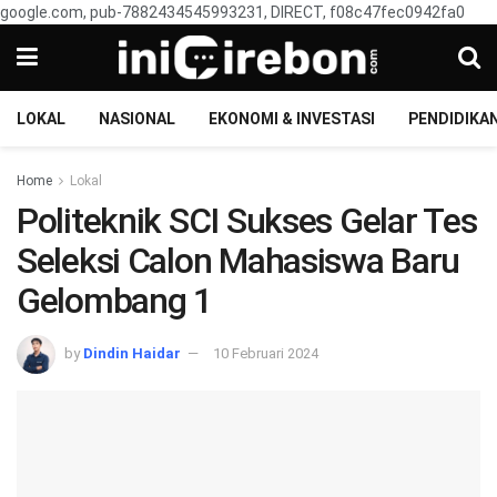
google.com, pub-7882434545993231, DIRECT, f08c47fec0942fa0
LOKAL
NASIONAL
EKONOMI & INVESTASI
PENDIDIKA
Home
Lokal
Politeknik SCI Sukses Gelar Tes
Seleksi Calon Mahasiswa Baru
Gelombang 1
by
Dindin Haidar
10 Februari 2024