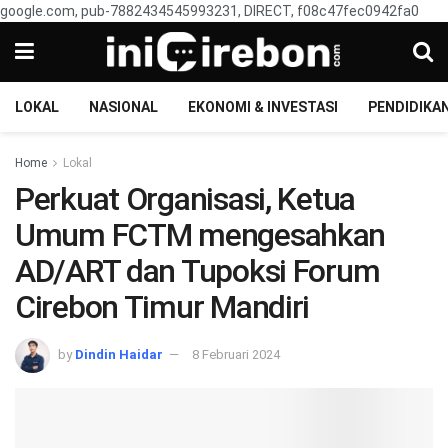
google.com, pub-7882434545993231, DIRECT, f08c47fec0942fa0
LOKAL
NASIONAL
EKONOMI & INVESTASI
PENDIDIKA
Home
Lokal
Perkuat Organisasi, Ketua
Umum FCTM mengesahkan
AD/ART dan Tupoksi Forum
Cirebon Timur Mandiri
by
Dindin Haidar
8 Februari 2024