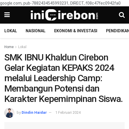
google.com, pub-7882434545993231, DIRECT, f08c47fec0942fa0
LOKAL
NASIONAL
EKONOMI & INVESTASI
PENDIDIKA
Home
Lokal
SMK IBNU Khaldun Cirebon
Gelar Kegiatan KEPAKS 2024
melalui Leadership Camp:
Membangun Potensi dan
Karakter Kepemimpinan Siswa.
by
Dindin Haidar
1 Februari 2024