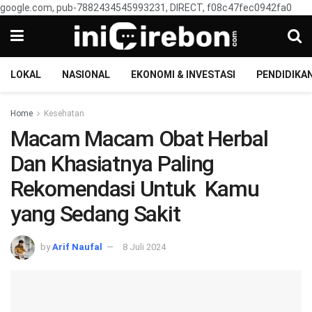
google.com, pub-7882434545993231, DIRECT, f08c47fec0942fa0
LOKAL
NASIONAL
EKONOMI & INVESTASI
PENDIDIKA
Home
Kesehatan
Macam Macam Obat Herbal
Dan Khasiatnya Paling
Rekomendasi Untuk Kamu
yang Sedang Sakit
by
Arif Naufal
8 Juli 2024