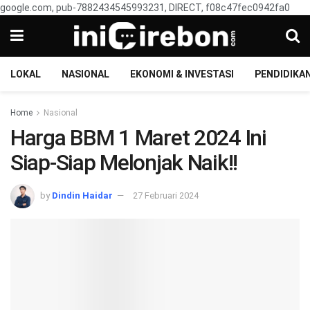
google.com, pub-7882434545993231, DIRECT, f08c47fec0942fa0
LOKAL
NASIONAL
EKONOMI & INVESTASI
PENDIDIKA
Home
Nasional
Harga BBM 1 Maret 2024 Ini
Siap-Siap Melonjak Naik!!
by
Dindin Haidar
27 Februari 2024