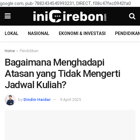
google.com, pub-7882434545993231, DIRECT, f08c47fec0942fa0
LOKAL
NASIONAL
EKONOMI & INVESTASI
PENDIDIKA
Home
Pendidikan
Bagaimana Menghadapi
Atasan yang Tidak Mengerti
Jadwal Kuliah?
by
Dindin Haidar
9 April 2025