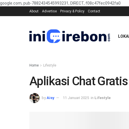
google.com, pub-7882434545993231, DIRECT, f08c47fec0942fa0
About
Advertise
Privacy & Policy
Contact
LOKA
Home
Lifestyle
Aplikasi Chat Grati
by
Aisy
11 Januari 2025
in
Lifestyle