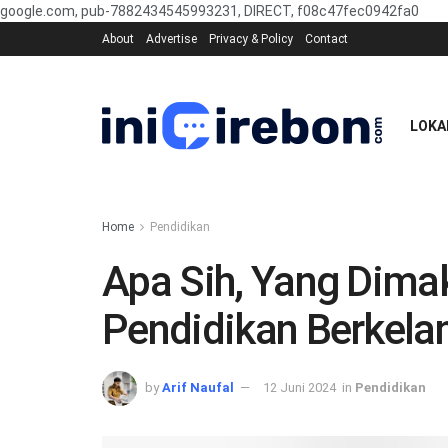
google.com, pub-7882434545993231, DIRECT, f08c47fec0942fa0
About
Advertise
Privacy & Policy
Contact
LOKA
Home
Pendidikan
Apa Sih, Yang Dim
Pendidikan Berkela
by
Arif Naufal
12 Juni 2024
in
Pendidikan